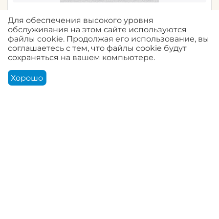
Сильвия фон 06 1021Д С6 Гр2 (12)
Для обеспечения высокого уровня
обслуживания на этом сайте используются
0.0
Артикул:
00-00003708
файлы cookie. Продолжая его использование, вы
соглашаетесь с тем, что файлы cookie будут
сохраняться на вашем компьютере.
Авторизуйтесь, чтобы купить
Хорошо
Корзина
Аккаунт
Контакты
Меню
Найти
Собачки-02 С6-893Д Гр3 (12)