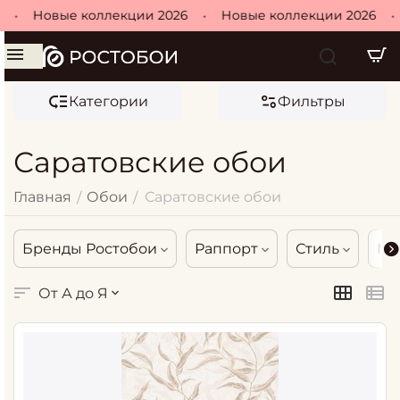
Новые коллекции 2026
•
Новые коллекции 2026
•
Но
Категории
Фильтры
Саратовские обои
Главная
Обои
Саратовские обои
/
/
Бренды Ростобои
Раппорт
Стиль
Ма
От А до Я