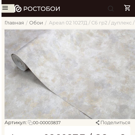
Главная
Обои
Ареал 02 1027Д / С6 гр2 / дуплекс 
/
/
Артикул:
Поделиться
00-00003837