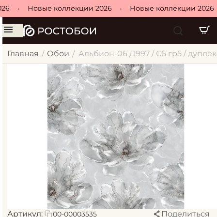
26
•
Новые коллекции 2026
•
Новые коллекции 2026
Главная
Обои
Альбион-06 Д997 / С6 гр5 / дуплекс
/
/
Артикул:
Поделиться
00-00003535