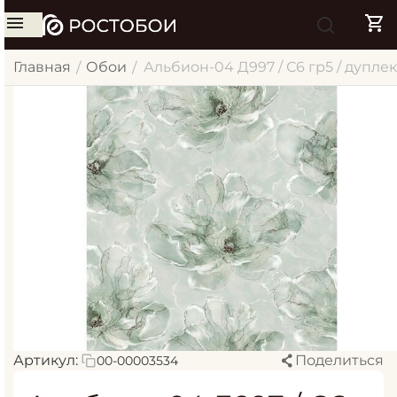
Главная
Обои
Альбион-04 Д997 / С6 гр5 / дуплекс
/
/
Артикул:
Поделиться
00-00003534