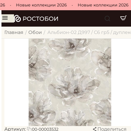
26
•
Новые коллекции 2026
•
Новые коллекции 2026
Главная
Обои
Альбион-02 Д997 / С6 гр5 / дуплекс 
/
/
Артикул:
Поделиться
00-00003532