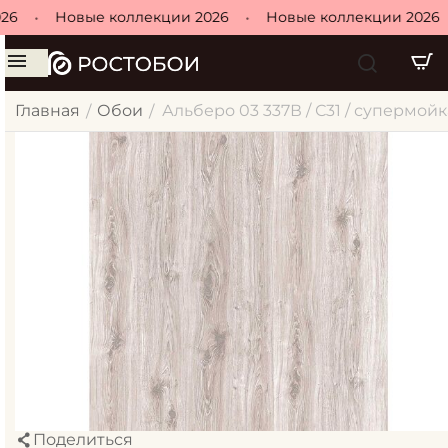
26
•
Новые коллекции 2026
•
Новые коллекции 2026
Главная
Обои
Альберо 03 337В / С31 / супермойка
/
/
Поделиться