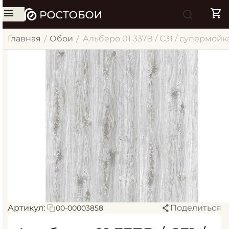
Главная
Обои
Альберо 01 337В / С31 / супермойка
/
/
Артикул:
Поделиться
00-00003858