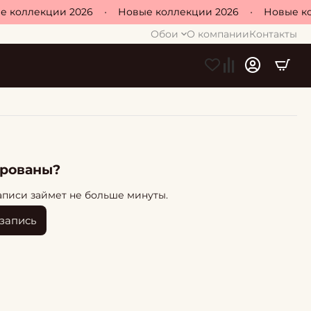
 коллекции 2026
•
Новые коллекции 2026
•
Новые ко
Обои
О компании
Контакты
ированы?
аписи займет не больше минуты.
 запись