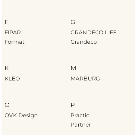
F
G
FIPAR
GRANDECO LIFE
Format
Grandeco
K
M
KLEO
MARBURG
O
P
OVK Design
Practic
Partner