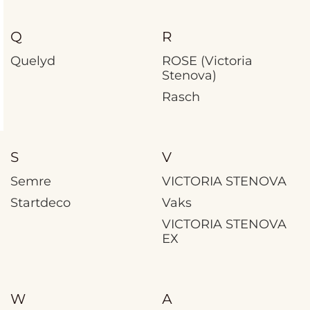
Q
R
Quelyd
ROSE (Victoria
Stenova)
Rasch
S
V
Semre
VICTORIA STENOVA
Startdeco
Vaks
VICTORIA STENOVA
ЕХ
W
А