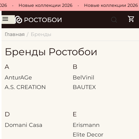
026
•
Новые коллекции 2026
•
Новые коллекции 2026
Главная
Бренды
/
Бренды Ростобои
A
B
AnturAGe
BelVinil
A.S. CREATION
BAUTEX
D
E
Domani Casa
Erismann
Elite Decor